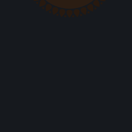
Desertų dėžutė, 4 desertai
8,00
€