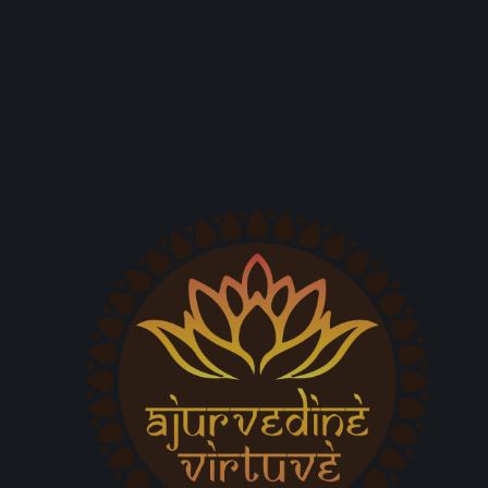
daržovėmis
PANAŠŪS PRODUKTAI
3,50
€